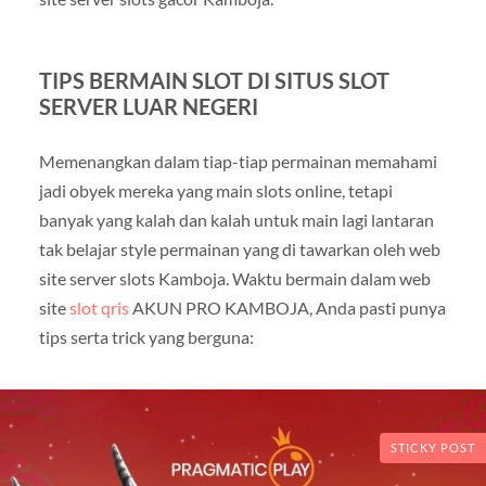
TIPS BERMAIN SLOT DI SITUS SLOT
SERVER LUAR NEGERI
Memenangkan dalam tiap-tiap permainan memahami
jadi obyek mereka yang main slots online, tetapi
banyak yang kalah dan kalah untuk main lagi lantaran
tak belajar style permainan yang di tawarkan oleh web
site server slots Kamboja. Waktu bermain dalam web
site
slot qris
AKUN PRO KAMBOJA, Anda pasti punya
tips serta trick yang berguna:
STICKY POST