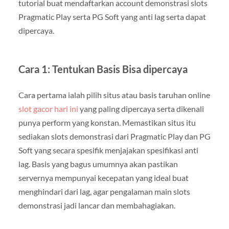
tutorial buat mendaftarkan account demonstrasi slots
Pragmatic Play serta PG Soft yang anti lag serta dapat
dipercaya.
Cara 1: Tentukan Basis Bisa dipercaya
Cara pertama ialah pilih situs atau basis taruhan online
slot gacor hari ini
yang paling dipercaya serta dikenali
punya perform yang konstan. Memastikan situs itu
sediakan slots demonstrasi dari Pragmatic Play dan PG
Soft yang secara spesifik menjajakan spesifikasi anti
lag. Basis yang bagus umumnya akan pastikan
servernya mempunyai kecepatan yang ideal buat
menghindari dari lag, agar pengalaman main slots
demonstrasi jadi lancar dan membahagiakan.