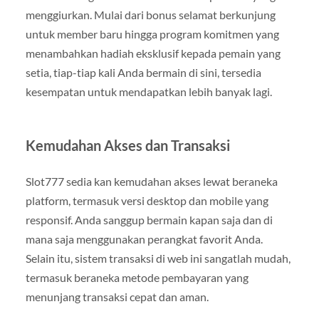
menggiurkan. Mulai dari bonus selamat berkunjung
untuk member baru hingga program komitmen yang
menambahkan hadiah eksklusif kepada pemain yang
setia, tiap-tiap kali Anda bermain di sini, tersedia
kesempatan untuk mendapatkan lebih banyak lagi.
Kemudahan Akses dan Transaksi
Slot777 sedia kan kemudahan akses lewat beraneka
platform, termasuk versi desktop dan mobile yang
responsif. Anda sanggup bermain kapan saja dan di
mana saja menggunakan perangkat favorit Anda.
Selain itu, sistem transaksi di web ini sangatlah mudah,
termasuk beraneka metode pembayaran yang
menunjang transaksi cepat dan aman.