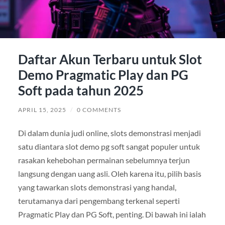
Daftar Akun Terbaru untuk Slot
Demo Pragmatic Play dan PG
Soft pada tahun 2025
APRIL 15, 2025
/
0 COMMENTS
Di dalam dunia judi online, slots demonstrasi menjadi
satu diantara slot demo pg soft sangat populer untuk
rasakan kehebohan permainan sebelumnya terjun
langsung dengan uang asli. Oleh karena itu, pilih basis
yang tawarkan slots demonstrasi yang handal,
terutamanya dari pengembang terkenal seperti
Pragmatic Play dan PG Soft, penting. Di bawah ini ialah