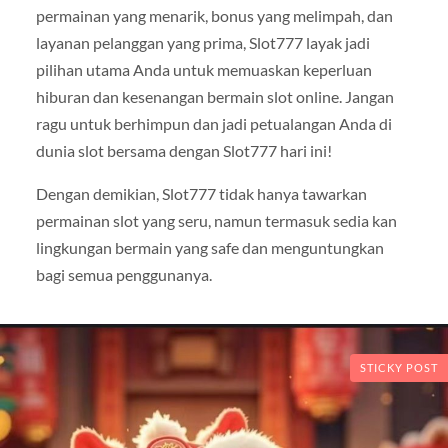
permainan yang menarik, bonus yang melimpah, dan
layanan pelanggan yang prima, Slot777 layak jadi
pilihan utama Anda untuk memuaskan keperluan
hiburan dan kesenangan bermain slot online. Jangan
ragu untuk berhimpun dan jadi petualangan Anda di
dunia slot bersama dengan Slot777 hari ini!
Dengan demikian, Slot777 tidak hanya tawarkan
permainan slot yang seru, namun termasuk sedia kan
lingkungan bermain yang safe dan menguntungkan
bagi semua penggunanya.
STICKY POST