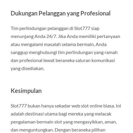
Dukungan Pelanggan yang Profesional
Tim perlindungan pelanggan di Slot777 siap
menunjang Anda 24/7. Jika Anda memiliki pertanyaan
atau mengalami masalah selama bermain, Anda
sanggup menghubungi tim perlindungan yang ramah
dan profesional lewat beraneka saluran komunikasi
yang disediakan.
Kesimpulan
Slot777 bukan hanya sekadar web slot online biasa. Ini
adalah destinasi utama bagi mereka yang melacak
pengalaman bermain slot yang mengasyikkan, aman,
dan menguntungkan. Dengan beraneka pilihan