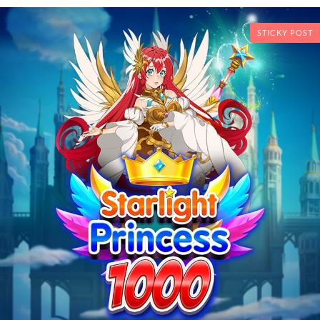
STICKY POST