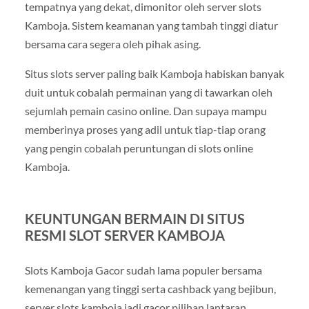
tempatnya yang dekat, dimonitor oleh server slots
Kamboja. Sistem keamanan yang tambah tinggi diatur
bersama cara segera oleh pihak asing.
Situs slots server paling baik Kamboja habiskan banyak
duit untuk cobalah permainan yang di tawarkan oleh
sejumlah pemain casino online. Dan supaya mampu
memberinya proses yang adil untuk tiap-tiap orang
yang pengin cobalah peruntungan di slots online
Kamboja.
KEUNTUNGAN BERMAIN DI SITUS
RESMI SLOT SERVER KAMBOJA
Slots Kamboja Gacor sudah lama populer bersama
kemenangan yang tinggi serta cashback yang bejibun,
server slots kamboja jadi gacor pilihan lantaran