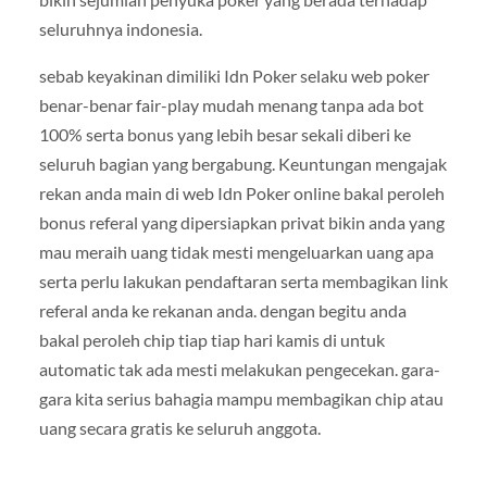
seluruhnya indonesia.
sebab keyakinan dimiliki Idn Poker selaku web poker
benar-benar fair-play mudah menang tanpa ada bot
100% serta bonus yang lebih besar sekali diberi ke
seluruh bagian yang bergabung. Keuntungan mengajak
rekan anda main di web Idn Poker online bakal peroleh
bonus referal yang dipersiapkan privat bikin anda yang
mau meraih uang tidak mesti mengeluarkan uang apa
serta perlu lakukan pendaftaran serta membagikan link
referal anda ke rekanan anda. dengan begitu anda
bakal peroleh chip tiap tiap hari kamis di untuk
automatic tak ada mesti melakukan pengecekan. gara-
gara kita serius bahagia mampu membagikan chip atau
uang secara gratis ke seluruh anggota.