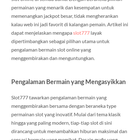
permainan yang menarik dan kesempatan untuk
memenangkan jackpot besar, tidak mengherankan
kalau web ini jadi favorit di kalangan pemain. Artikel ini
dapat menjelaskan mengapa
slot777
layak
dipertimbangkan sebagai pilihan utama untuk
pengalaman bermain slot online yang
menggembirakan dan menguntungkan.
Pengalaman Bermain yang Mengasyikkan
Slot777 tawarkan pengalaman bermain yang
menggembirakan bersama dengan beraneka type
permainan slot yang inovatif. Mulai dari tema klasik
hingga yang paling modern, tiap-tiap slot di sini
dirancang untuk menambahkan hiburan maksimal dan
sensasi bermain yang memikat. Desain grafis yang