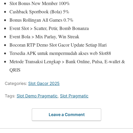
Slot Bonus New Member 100%
Cashback Sportbook (Bola) 5%
Bonus Rollingan All Games 0.7%
Event Slot > Scatter, Petir, Bomb Bonanza
Event Bola > Mix Parlay, Win Streak
Bocoran RTP Demo Slot Gacor Update Setiap Hari
Tersedia APK untuk mempermudah akses web Slot88
Metode Transaksi Lengkap > Bank Online, Pulsa, E-wallet &
QRIS
Categories:
Slot Gacor 2025
Tags:
Slot Demo Pragmatic
,
Slot Pragmatic
Leave a Comment