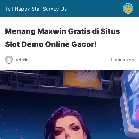
Tell Happy Star Survey Us
Menang Maxwin Gratis di Situs
Slot Demo Online Gacor!
admin
1 tahun ago