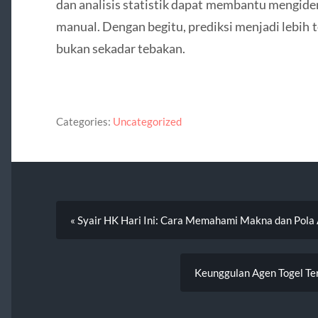
dan analisis statistik dapat membantu mengidenti
manual. Dengan begitu, prediksi menjadi lebih te
bukan sekadar tebakan.
Categories:
Uncategorized
« Syair HK Hari Ini: Cara Memahami Makna dan Pola 
Keunggulan Agen Togel Te