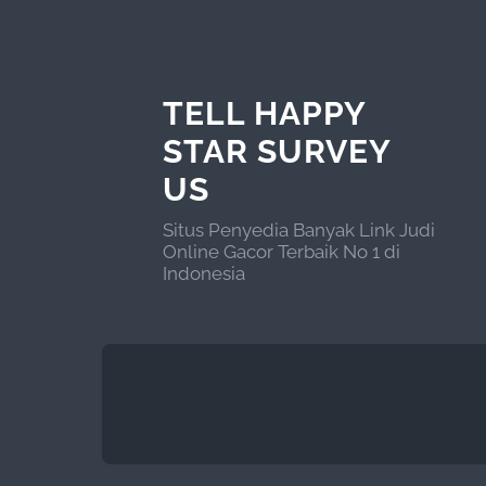
TELL HAPPY
STAR SURVEY
US
Situs Penyedia Banyak Link Judi
Online Gacor Terbaik No 1 di
Indonesia