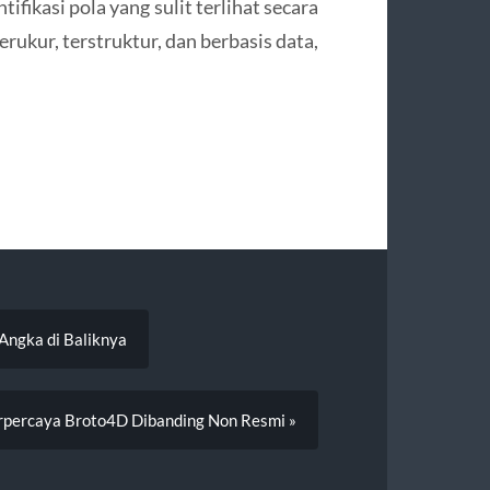
fikasi pola yang sulit terlihat secara
rukur, terstruktur, dan berbasis data,
Angka di Baliknya
rpercaya Broto4D Dibanding Non Resmi »