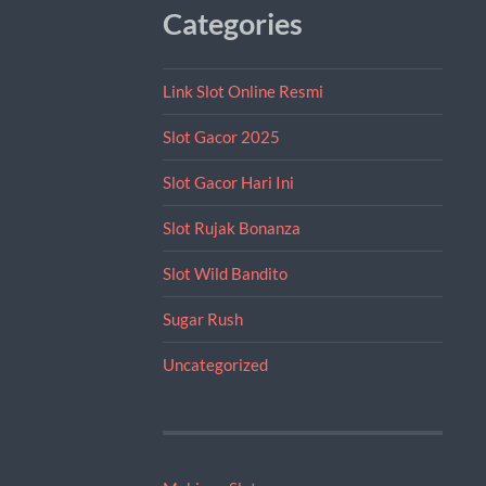
Categories
Link Slot Online Resmi
Slot Gacor 2025
Slot Gacor Hari Ini
Slot Rujak Bonanza
Slot Wild Bandito
Sugar Rush
Uncategorized