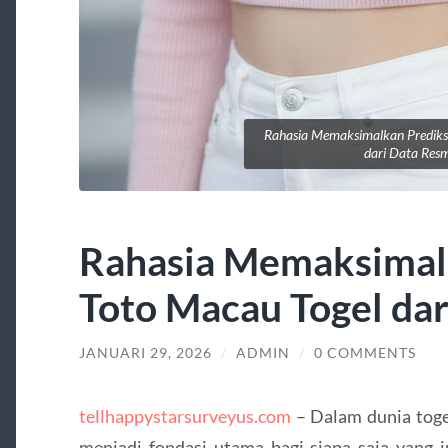
Rahasia Memaksimalkan Prediks
dari Data Resm
Rahasia Memaksimal
Toto Macau Togel dar
JANUARI 29, 2026
/
ADMIN
/
0 COMMENTS
tellhappystarsurveyus.com
– Dalam dunia toge
menjadi fondasi utama bagi siapa saja yang 