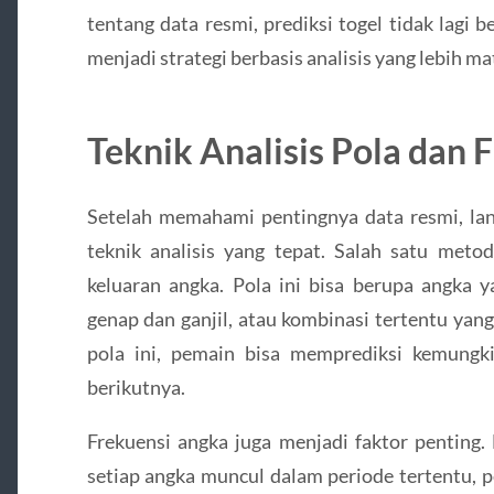
tentang data resmi, prediksi togel tidak lagi 
menjadi strategi berbasis analisis yang lebih ma
Teknik Analisis Pola dan 
Setelah memahami pentingnya data resmi, la
teknik analisis yang tepat. Salah satu meto
keluaran angka. Pola ini bisa berupa angka 
genap dan ganjil, atau kombinasi tertentu yan
pola ini, pemain bisa memprediksi kemungk
berikutnya.
Frekuensi angka juga menjadi faktor penting
setiap angka muncul dalam periode tertentu,