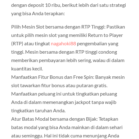
dengan deposit 10 ribu, berikut lebih dari satu strategi
yang bisa Anda terapkan:
Pilih Mesin Slot bersama dengan RTP Tinggi: Pastikan
untuk pilih mesin slot yang memiliki Return to Player
(RTP) atau tingkat
nagahoki88
pengembalian yang
tinggi. Mesin bersama dengan RTP tinggi condong
memberikan pembayaran lebih sering, walau di dalam
kuantitas kecil.
Manfaatkan Fitur Bonus dan Free Spin: Banyak mesin
slot tawarkan fitur bonus atau putaran gratis.
Manfaatkan peluang ini untuk tingkatkan peluang
Anda di dalam memenangkan jackpot tanpa wajib
tingkatkan taruhan Anda.
Atur Batas Modal bersama dengan Bijak: Tetapkan
batas modal yang bisa Anda mainkan di dalam sehari
atau seminggu. Hal ini tidak cuma menunjang Anda