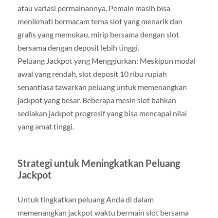
atau variasi permainannya. Pemain masih bisa
menikmati bermacam tema slot yang menarik dan
grafis yang memukau, mirip bersama dengan slot
bersama dengan deposit lebih tinggi.
Peluang Jackpot yang Menggiurkan: Meskipun modal
awal yang rendah, slot deposit 10 ribu rupiah
senantiasa tawarkan peluang untuk memenangkan
jackpot yang besar. Beberapa mesin slot bahkan
sediakan jackpot progresif yang bisa mencapai nilai
yang amat tinggi.
Strategi untuk Meningkatkan Peluang
Jackpot
Untuk tingkatkan peluang Anda di dalam
memenangkan jackpot waktu bermain slot bersama