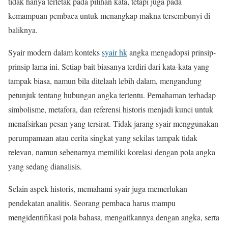
tidak hanya terletak pada pilihan kata, tetapi juga pada
kemampuan pembaca untuk menangkap makna tersembunyi di
baliknya.
Syair modern dalam konteks
syair hk
angka mengadopsi prinsip-
prinsip lama ini. Setiap bait biasanya terdiri dari kata-kata yang
tampak biasa, namun bila ditelaah lebih dalam, mengandung
petunjuk tentang hubungan angka tertentu. Pemahaman terhadap
simbolisme, metafora, dan referensi historis menjadi kunci untuk
menafsirkan pesan yang tersirat. Tidak jarang syair menggunakan
perumpamaan atau cerita singkat yang sekilas tampak tidak
relevan, namun sebenarnya memiliki korelasi dengan pola angka
yang sedang dianalisis.
Selain aspek historis, memahami syair juga memerlukan
pendekatan analitis. Seorang pembaca harus mampu
mengidentifikasi pola bahasa, mengaitkannya dengan angka, serta