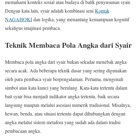
memahami konteks sosial atau budaya di balik penyusunan syair.
Dengan kata lain, syair adalah kombinasi seni
Kontak
NAGAHOKI
dan logika, yang menantang kemampuan kognitif
sekaligus imajinasi pembaca.
Teknik Membaca Pola Angka dari Syair
Membaca pola angka dari syair bukan sekadar menebak angka
secara acak. Ada beberapa teknik dasar yang sering digunakan
oleh para pembaca syair berpengalaman. Pertama, mengenali
simbol atau kata kunci yang berulang. Kata-kata tertentu dalam
bait syair bisa menjadi indikator angka tertentu, baik secara
langsung maupun melalui asosiasi numerik tradisional. Misalnya,
hewan, benda, atau situasi tertentu dapat dihubungkan dengan
angka melalui sistem metafora yang sudah ada dalam tradisi
pembacaan angka.